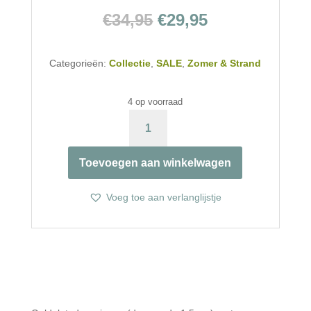
Oorspronkelijke
Huidige
€
34,95
€
29,95
prijs
prijs
was:
is:
Categorieën:
Collectie
,
SALE
€34,95.
,
Zomer & Strand
€29,95.
4 op voorraad
ZEESTER
ZWART
AANTAL
Toevoegen aan winkelwagen
Voeg toe aan verlanglijstje