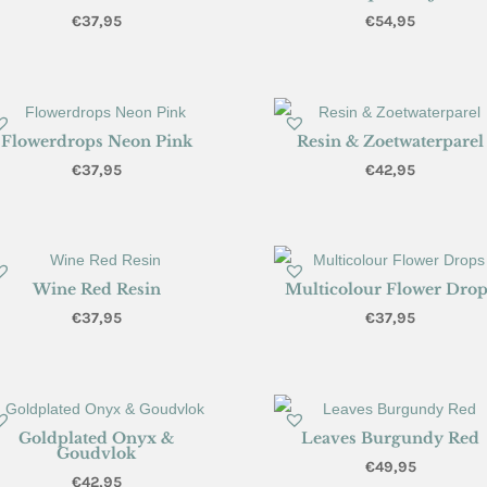
€
37,95
€
54,95
Flowerdrops Neon Pink
Resin & Zoetwaterparel
€
37,95
€
42,95
Wine Red Resin
Multicolour Flower Dro
€
37,95
€
37,95
Goldplated Onyx &
Leaves Burgundy Red
Goudvlok
€
49,95
€
42,95