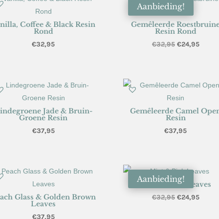
Aanbieding!
nilla, Coffee & Black Resin
Gemêleerde Roestbruin
Rond
Resin Rond
Oorspronkeli
Huidi
€
32,95
€
32,95
€
24,95
prijs
prijs
was:
is:
€32,95.
€24,9
indegroene Jade & Bruin-
Gemêleerde Camel Ope
Groene Resin
Resin
€
37,95
€
37,95
Aanbieding!
Mint & Pink Leaves
ach Glass & Golden Brown
Oorspronkeli
Huidi
€
32,95
€
24,95
Leaves
prijs
prijs
€
37,95