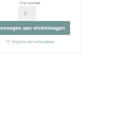
3 op voorraad
WITTE
JADE
&
CATSEYE
oevoegen aan winkelwagen
AANTAL
Voeg toe aan verlanglijstje