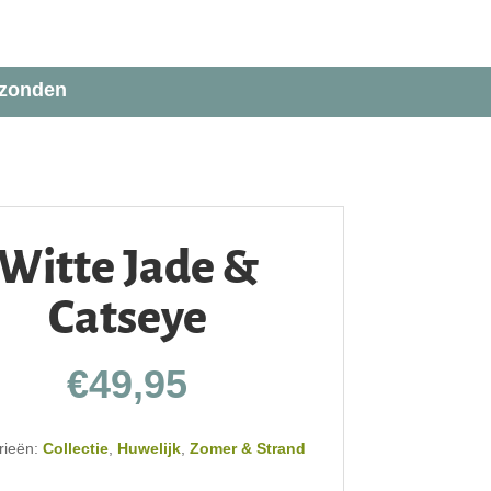
rzonden
Witte Jade &
Catseye
€
49,95
rieën:
Collectie
,
Huwelijk
,
Zomer & Strand