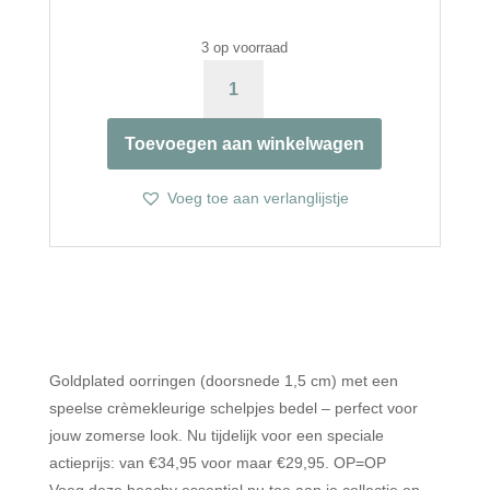
3 op voorraad
SCHELPJE
CRÈME
AANTAL
Toevoegen aan winkelwagen
Voeg toe aan verlanglijstje
Goldplated oorringen (doorsnede 1,5 cm) met een
speelse crèmekleurige schelpjes bedel – perfect voor
jouw zomerse look. Nu tijdelijk voor een speciale
actieprijs: van €34,95 voor maar €29,95. OP=OP
Voeg deze beachy essential nu toe aan je collectie en