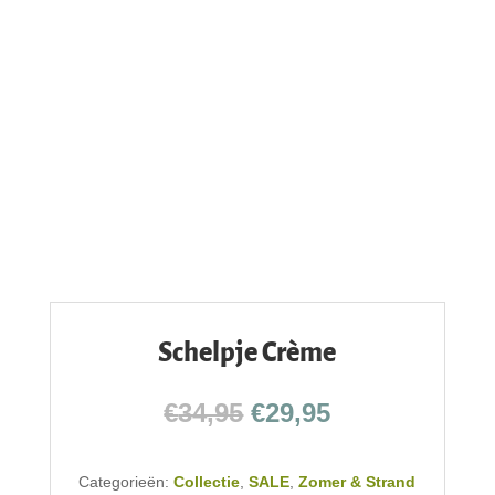
Schelpje Crème
Oorspronkelijke
Huidige
€
34,95
€
29,95
prijs
prijs
was:
is:
Categorieën:
Collectie
,
SALE
€34,95.
,
Zomer & Strand
€29,95.