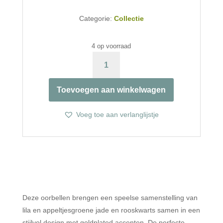
Categorie:
Collectie
4 op voorraad
LILA
EN
GROENE
Toevoegen aan winkelwagen
JADE
&
ROOSKWARTS
Voeg toe aan verlanglijstje
AANTAL
Deze oorbellen brengen een speelse samenstelling van
lila en appeltjesgroene jade en rooskwarts samen in een
stijlvol design met goldplated accenten. De perfecte