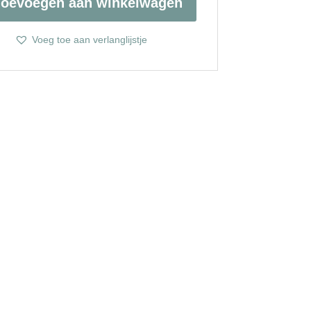
Toevoegen aan winkelwagen
E
HERLOOK
Voeg toe aan verlanglijstje
AL