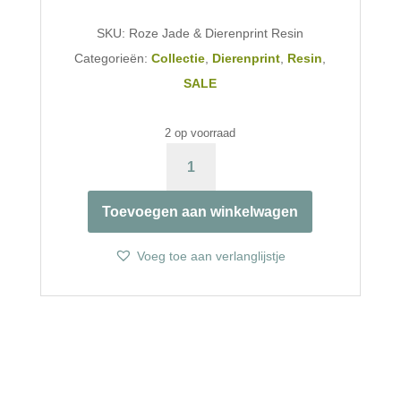
was:
is:
SKU:
Roze Jade & Dierenprint Resin
€37,95.
€29,95.
Categorieën:
Collectie
,
Dierenprint
,
Resin
,
SALE
2 op voorraad
ROZE
JADE
&
Toevoegen aan winkelwagen
DIERENPRINT
RESIN
AANTAL
Voeg toe aan verlanglijstje