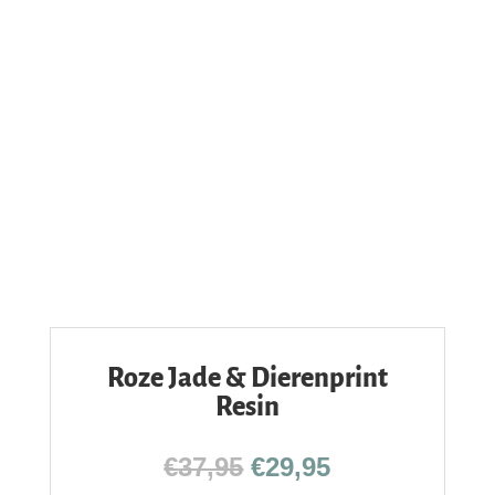
Roze Jade & Dierenprint
Resin
Oorspronkelijke
Huidige
€
37,95
€
29,95
prijs
prijs