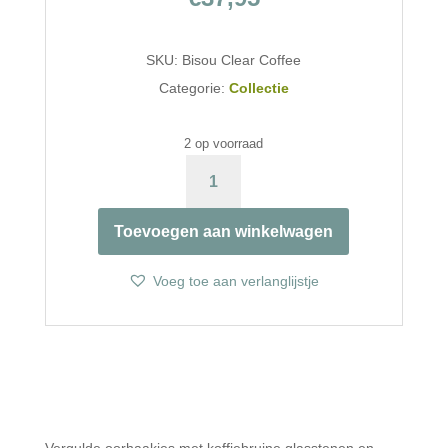
SKU:
Bisou Clear Coffee
Categorie:
Collectie
2 op voorraad
COFFEE
GLASSTENEN
&
Toevoegen aan winkelwagen
OPEN
HANGERS
AANTAL
Voeg toe aan verlanglijstje
Vergulde oorhaakjes met koffiebruine glasstenen en