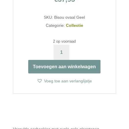
SKU:
Bisou ovaal Geel
Categorie:
Collectie
2 op voorraad
GELE
GLASSTEENTJES
&
Toevoegen aan winkelwagen
OVALE
HANGERS
AANTAL
Voeg toe aan verlanglijstje
Vergulde oorhaakjes met ovale gele glasstenen.