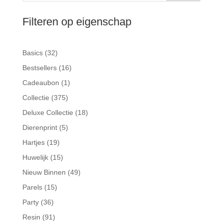
Filteren op eigenschap
32
Basics
32
producten
16
Bestsellers
16
producten
1
Cadeaubon
1
product
375
Collectie
375
producten
18
Deluxe Collectie
18
producten
5
Dierenprint
5
producten
19
Hartjes
19
producten
15
Huwelijk
15
producten
49
Nieuw Binnen
49
producten
15
Parels
15
producten
36
Party
36
producten
91
Resin
91