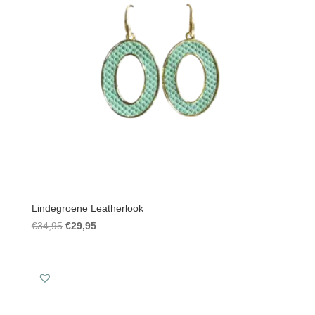
Lindegroene Leatherlook
Oorspronkelijke
Huidige
€
34,95
€
29,95
prijs
prijs
was:
is:
€34,95.
€29,95.