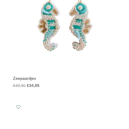
Zeepaardjes
Oorspronkelijke
Huidige
€
49,95
€
34,95
prijs
prijs
was:
is:
€49,95.
€34,95.