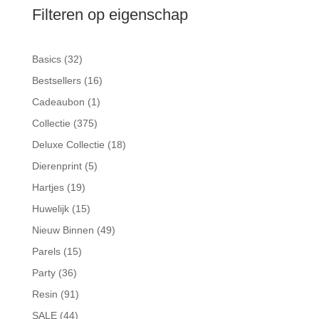
Filteren op eigenschap
32
Basics
32
producten
16
Bestsellers
16
producten
1
Cadeaubon
1
product
375
Collectie
375
producten
18
Deluxe Collectie
18
producten
5
Dierenprint
5
producten
19
Hartjes
19
producten
15
Huwelijk
15
producten
49
Nieuw Binnen
49
producten
15
Parels
15
producten
36
Party
36
producten
91
Resin
91
producten
44
SALE
44